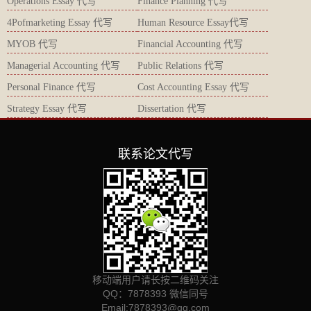
Operations Essay 代写
Finance Planning 代写
4Pofmarketing Essay 代写
Human Resource Essay代写
MYOB 代写
Financial Accounting 代写
Managerial Accounting 代写
Public Relations 代写
Personal Finance 代写
Cost Accounting Essay 代写
Strategy Essay 代写
Dissertation 代写
联系论文代写
移动端用户请长按二维码关注
QQ：7878393 微信同号
Email:
7878393@qq.com