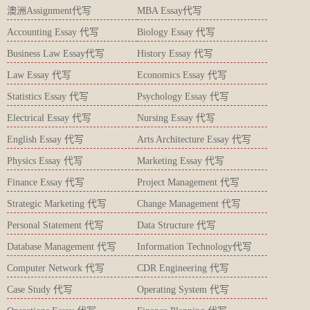
澳洲Assignment代写
MBA Essay代写
Accounting Essay 代写
Biology Essay 代写
Business Law Essay代写
History Essay 代写
Law Essay 代写
Economics Essay 代写
Statistics Essay 代写
Psychology Essay 代写
Electrical Essay 代写
Nursing Essay 代写
English Essay 代写
Arts Architecture Essay 代写
Physics Essay 代写
Marketing Essay 代写
Finance Essay 代写
Project Management 代写
Strategic Marketing 代写
Change Management 代写
Personal Statement 代写
Data Structure 代写
Database Management 代写
Information Technology代写
Computer Network 代写
CDR Engineering 代写
Case Study 代写
Operating System 代写