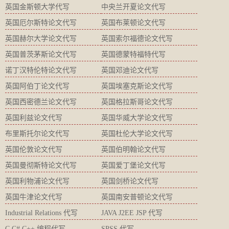
英国金斯顿大学代写
中央兰开夏论文代写
英国厄尔斯特论文代写
英国布莱顿论文代写
英国赫尔大学论文代写
英国索尔福德论文代写
英国普茨茅斯论文代写
英国德蒙特福特代写
诺丁汉特伦特论文代写
英国邓迪论文代写
英国阿伯丁论文代写
英国埃塞克斯论文代写
英国西密德兰论文代写
英国格拉斯哥论文代写
英国利兹论文代写
英国华威大学论文代写
布里斯托尔论文代写
英国杜伦大学论文代写
英国伦敦论文代写
英国伯明翰论文代写
英国曼彻斯特论文代写
英国爱丁堡论文代写
英国利物浦论文代写
英国剑桥论文代写
英国牛津论文代写
英国南安普顿论文代写
Industrial Relations 代写
JAVA J2EE JSP 代写
C C# C++ 编程代写
SPSS 代写