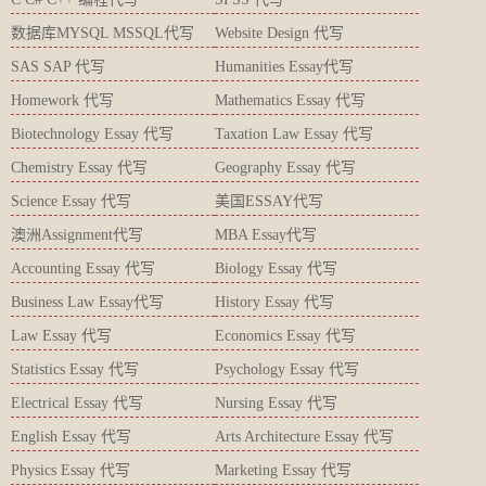
数据库MYSQL MSSQL代写
Website Design 代写
SAS SAP 代写
Humanities Essay代写
Homework 代写
Mathematics Essay 代写
Biotechnology Essay 代写
Taxation Law Essay 代写
Chemistry Essay 代写
Geography Essay 代写
Science Essay 代写
美国ESSAY代写
澳洲Assignment代写
MBA Essay代写
Accounting Essay 代写
Biology Essay 代写
Business Law Essay代写
History Essay 代写
Law Essay 代写
Economics Essay 代写
Statistics Essay 代写
Psychology Essay 代写
Electrical Essay 代写
Nursing Essay 代写
English Essay 代写
Arts Architecture Essay 代写
Physics Essay 代写
Marketing Essay 代写