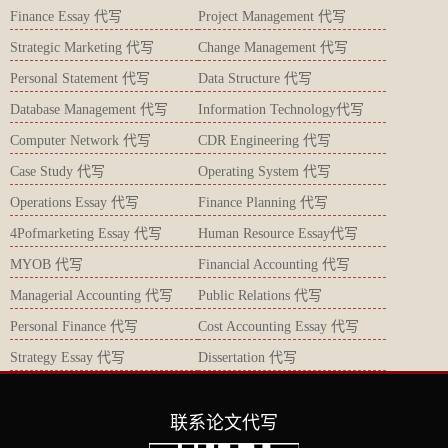
Finance Essay 代写
Project Management 代写
Strategic Marketing 代写
Change Management 代写
Personal Statement 代写
Data Structure 代写
Database Management 代写
Information Technology代写
Computer Network 代写
CDR Engineering 代写
Case Study 代写
Operating System 代写
Operations Essay 代写
Finance Planning 代写
4Pofmarketing Essay 代写
Human Resource Essay代写
MYOB 代写
Financial Accounting 代写
Managerial Accounting 代写
Public Relations 代写
Personal Finance 代写
Cost Accounting Essay 代写
Strategy Essay 代写
Dissertation 代写
联系论文代写