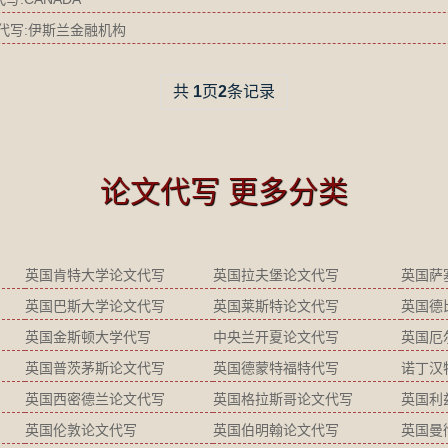
say 代写:伊斯兰金融机构
共
1
页
2
条记录
论文代写 更多分类
英国肯特大学论文代写
英国拉夫堡论文代写
英国萨
英国巴斯大学论文代写
英国莱斯特论文代写
英国德
英国金斯顿大学代写
中央兰开夏论文代写
英国厄
英国普茨茅斯论文代写
英国德蒙特福特代写
诺丁汉
英国西密德兰论文代写
英国格拉斯哥论文代写
英国利
英国伦敦论文代写
英国伯明翰论文代写
英国曼