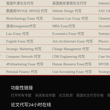
英国牛津论文代写
英国南安普顿论文代写
Industr
数据库MYSQL MSSQL代写
Website Design 代写
SAS S
Biotechnology Essay 代写
Taxation Law Essay 代写
Chemis
澳洲Assignment代写
MBA Essay代写
Accoun
Law Essay 代写
Economics Essay 代写
Statist
English Essay 代写
Arts Architecture Essay 代写
Physic
Strategic Marketing 代写
Change Management 代写
Persona
写
Computer Network 代写
CDR Engineering 代写
Case S
4Pofmarketing Essay 代写
Human Resource Essay代写
MYOB
Personal Finance 代写
Cost Accounting Essay 代写
Strate
功能性链接
打开所有专题
关闭本站专题
论文检测
英国论文代写价格
论文代写24小时在线