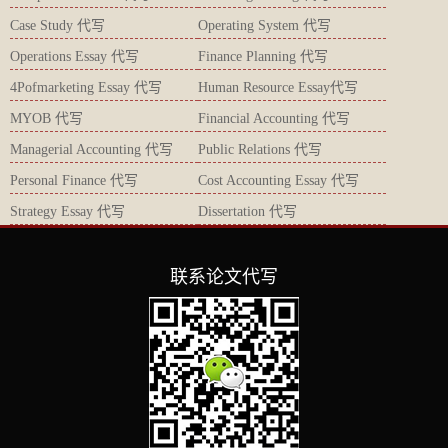
Case Study 代写
Operating System 代写
Operations Essay 代写
Finance Planning 代写
4Pofmarketing Essay 代写
Human Resource Essay代写
MYOB 代写
Financial Accounting 代写
Managerial Accounting 代写
Public Relations 代写
Personal Finance 代写
Cost Accounting Essay 代写
Strategy Essay 代写
Dissertation 代写
联系论文代写