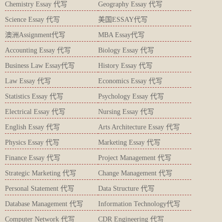
Chemistry Essay 代写
Geography Essay 代写
Science Essay 代写
美国ESSAY代写
澳洲Assignment代写
MBA Essay代写
Accounting Essay 代写
Biology Essay 代写
Business Law Essay代写
History Essay 代写
Law Essay 代写
Economics Essay 代写
Statistics Essay 代写
Psychology Essay 代写
Electrical Essay 代写
Nursing Essay 代写
English Essay 代写
Arts Architecture Essay 代写
Physics Essay 代写
Marketing Essay 代写
Finance Essay 代写
Project Management 代写
Strategic Marketing 代写
Change Management 代写
Personal Statement 代写
Data Structure 代写
Database Management 代写
Information Technology代写
Computer Network 代写
CDR Engineering 代写