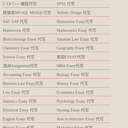
C C# C++ 编程代写
SPSS 代写
数据库MYSQL MSSQL代写
Website Design 代写
SAS SAP 代写
Humanities Essay代写
Homework 代写
Mathematics Essay 代写
Biotechnology Essay 代写
Taxation Law Essay 代写
Chemistry Essay 代写
Geography Essay 代写
Science Essay 代写
美国ESSAY代写
澳洲Assignment代写
MBA Essay代写
Accounting Essay 代写
Biology Essay 代写
Business Law Essay代写
History Essay 代写
Law Essay 代写
Economics Essay 代写
Statistics Essay 代写
Psychology Essay 代写
Electrical Essay 代写
Nursing Essay 代写
English Essay 代写
Arts Architecture Essay 代写
Physics Essay 代写
Marketing Essay 代写