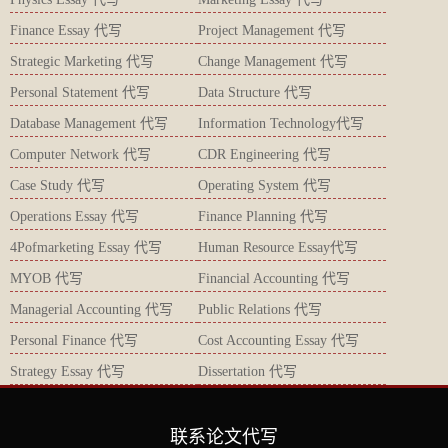
Finance Essay 代写
Project Management 代写
Strategic Marketing 代写
Change Management 代写
Personal Statement 代写
Data Structure 代写
Database Management 代写
Information Technology代写
Computer Network 代写
CDR Engineering 代写
Case Study 代写
Operating System 代写
Operations Essay 代写
Finance Planning 代写
4Pofmarketing Essay 代写
Human Resource Essay代写
MYOB 代写
Financial Accounting 代写
Managerial Accounting 代写
Public Relations 代写
Personal Finance 代写
Cost Accounting Essay 代写
Strategy Essay 代写
Dissertation 代写
联系论文代写