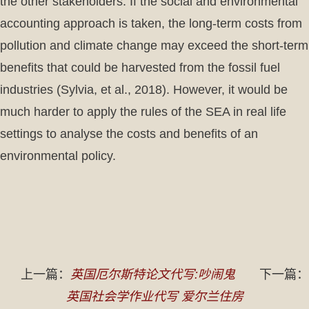
the other stakeholders. If the social and environmental
accounting approach is taken, the long-term costs from
pollution and climate change may exceed the short-term
benefits that could be harvested from the fossil fuel
industries (Sylvia, et al., 2018). However, it would be
much harder to apply the rules of the SEA in real life
settings to analyse the costs and benefits of an
environmental policy.
上一篇：
英国厄尔斯特论文代写:吵闹鬼
下一篇：
英国社会学作业代写 爱尔兰住房