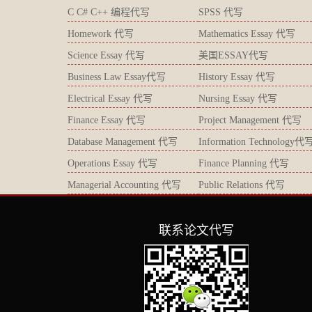
C C# C++ 编程代写
SPSS 代写
Homework 代写
Mathematics Essay 代写
Science Essay 代写
美国ESSAY代写
Business Law Essay代写
History Essay 代写
Electrical Essay 代写
Nursing Essay 代写
Finance Essay 代写
Project Management 代写
Database Management 代写
Information Technology代
Operations Essay 代写
Finance Planning 代写
Managerial Accounting 代写
Public Relations 代写
联系论文代写