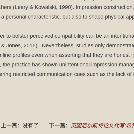
thers (Leary & Kowalski, 1990). Impression construction
te a personal characteristic, but also to shape physical ap
der to bolster perceived compatibility can be an intentiona
 & Jones, 2015). Nevertheless, studies only demonstrat
online profiles even when asserting that they are honest i
r, the practice has shown unintentional impression man
ing restricted communication cues such as the lack of fa
上一篇：没有了
下一篇：
英国厄尔斯特论文代写:希