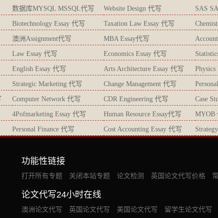
数据库MYSQL MSSQL代写
Website Design 代写
SAS S
Biotechnology Essay 代写
Taxation Law Essay 代写
Chemis
澳洲Assignment代写
MBA Essay代写
Accoun
Law Essay 代写
Economics Essay 代写
Statist
English Essay 代写
Arts Architecture Essay 代写
Physic
Strategic Marketing 代写
Change Management 代写
Persona
写
Computer Network 代写
CDR Engineering 代写
Case S
4Pofmarketing Essay 代写
Human Resource Essay代写
MYOB
Personal Finance 代写
Cost Accounting Essay 代写
Strate
功能性链接
打开所有专题
关闭本站专题
论文检测
英国论文代写价格
论文代写24小时在线
澳洲论文代写
英国论文代写
美国论文代写
留学生论文代写