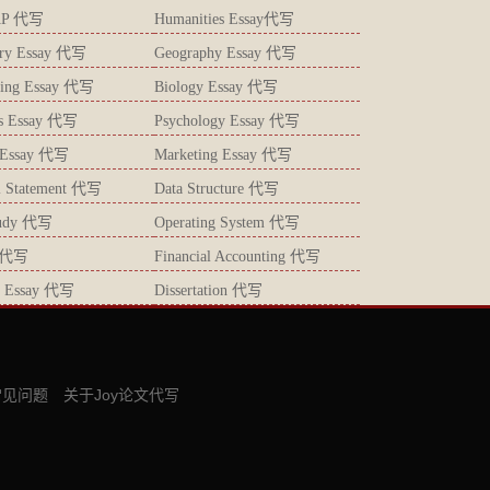
AP 代写
Humanities Essay代写
try Essay 代写
Geography Essay 代写
ting Essay 代写
Biology Essay 代写
ics Essay 代写
Psychology Essay 代写
s Essay 代写
Marketing Essay 代写
l Statement 代写
Data Structure 代写
tudy 代写
Operating System 代写
 代写
Financial Accounting 代写
gy Essay 代写
Dissertation 代写
常见问题
关于Joy论文代写