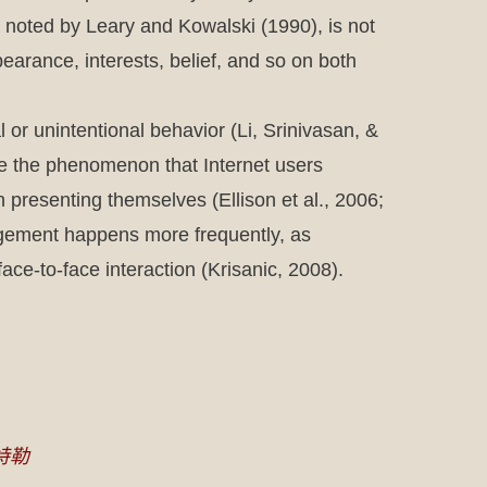
, noted by Leary and Kowalski (1990), is not
pearance, interests, belief, and so on both
l or unintentional behavior (Li, Srinivasan, &
e the phenomenon that Internet users
n presenting themselves (Ellison et al., 2006;
agement happens more frequently, as
ce-to-face interaction (Krisanic, 2008).
特勒