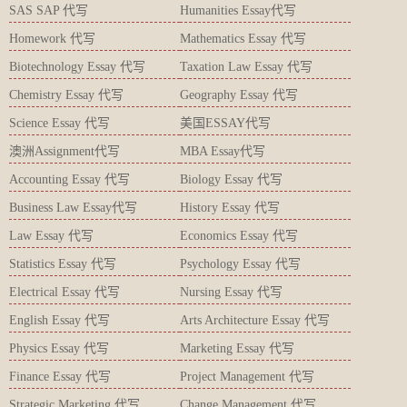
SAS SAP 代写
Humanities Essay代写
Homework 代写
Mathematics Essay 代写
Biotechnology Essay 代写
Taxation Law Essay 代写
Chemistry Essay 代写
Geography Essay 代写
Science Essay 代写
美国ESSAY代写
澳洲Assignment代写
MBA Essay代写
Accounting Essay 代写
Biology Essay 代写
Business Law Essay代写
History Essay 代写
Law Essay 代写
Economics Essay 代写
Statistics Essay 代写
Psychology Essay 代写
Electrical Essay 代写
Nursing Essay 代写
English Essay 代写
Arts Architecture Essay 代写
Physics Essay 代写
Marketing Essay 代写
Finance Essay 代写
Project Management 代写
Strategic Marketing 代写
Change Management 代写