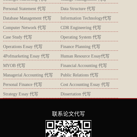
Personal Statement 代写
Data Structure 代写
Database Management 代写
Information Technology代写
Computer Network 代写
CDR Engineering 代写
Case Study 代写
Operating System 代写
Operations Essay 代写
Finance Planning 代写
4Pofmarketing Essay 代写
Human Resource Essay代写
MYOB 代写
Financial Accounting 代写
Managerial Accounting 代写
Public Relations 代写
Personal Finance 代写
Cost Accounting Essay 代写
Strategy Essay 代写
Dissertation 代写
联系论文代写