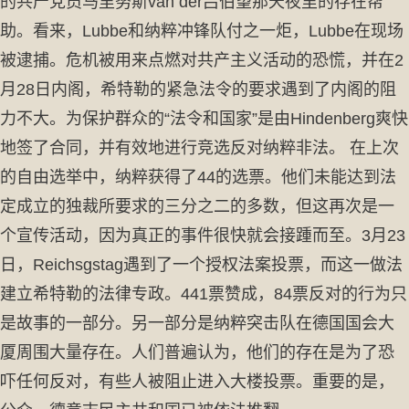
的共产党员马里努斯van der吕伯望那天夜里的存在帮
助。看来，Lubbe和纳粹冲锋队付之一炬，Lubbe在现场
被逮捕。危机被用来点燃对共产主义活动的恐慌，并在2
月28日内阁，希特勒的紧急法令的要求遇到了内阁的阻
力不大。为保护群众的“法令和国家”是由Hindenberg爽快
地签了合同，并有效地进行竞选反对纳粹非法。 在上次
的自由选举中，纳粹获得了44的选票。他们未能达到法
定成立的独裁所要求的三分之二的多数，但这再次是一
个宣传活动，因为真正的事件很快就会接踵而至。3月23
日，Reichsgstag遇到了一个授权法案投票，而这一做法
建立希特勒的法律专政。441票赞成，84票反对的行为只
是故事的一部分。另一部分是纳粹突击队在德国国会大
厦周围大量存在。人们普遍认为，他们的存在是为了恐
吓任何反对，有些人被阻止进入大楼投票。重要的是，