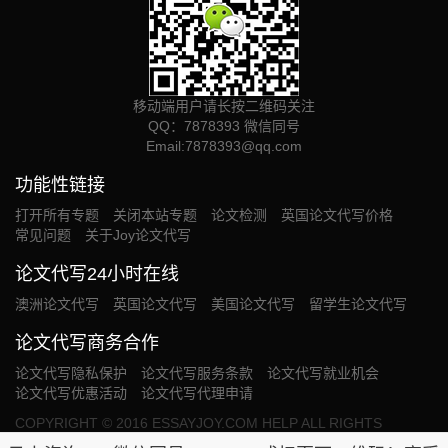
移动端用户请长按二维码关注
QQ：7878393 微信同号
Email:
7878393@qq.com
功能性链接
打开所有专题
关闭本站专题
论文检测
英国论文代写价格
常见问题
关于Joy论文代写
论文代写24小时在线
澳洲论文代写
英国论文代写
美国论文代写
留学生论文代写
论文代写商务合作
论文代写隐私保护
论文代写服务条款
论文代写就业机会
论文代写优惠活动
论文代写代理申请
COPYRIGHT © 2016 ESSAYJOY.COM HELP ALL RIGHTS
RESERVED. OUR SERVICE PROVIDED WILL BE USED SOLELY