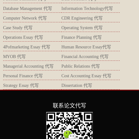
Database Management 代写
Information Technology代写
Computer Network 代写
CDR Engineering 代写
Case Study 代写
Operating System 代写
Operations Essay 代写
Finance Planning 代写
4Pofmarketing Essay 代写
Human Resource Essay代写
MYOB 代写
Financial Accounting 代写
Managerial Accounting 代写
Public Relations 代写
Personal Finance 代写
Cost Accounting Essay 代写
Strategy Essay 代写
Dissertation 代写
联系论文代写