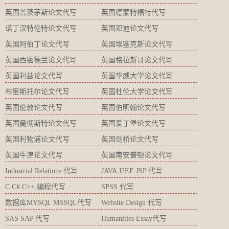
英国普茨茅斯论文代写
英国德蒙特福特代写
诺丁汉特伦特论文代写
英国邓迪论文代写
英国阿伯丁论文代写
英国埃塞克斯论文代写
英国西密德兰论文代写
英国格拉斯哥论文代写
英国利兹论文代写
英国华威大学论文代写
布里斯托尔论文代写
英国杜伦大学论文代写
英国伦敦论文代写
英国伯明翰论文代写
英国曼彻斯特论文代写
英国爱丁堡论文代写
英国利物浦论文代写
英国剑桥论文代写
英国牛津论文代写
英国南安普顿论文代写
Industrial Relations 代写
JAVA J2EE JSP 代写
C C# C++ 编程代写
SPSS 代写
数据库MYSQL MSSQL代写
Website Design 代写
SAS SAP 代写
Humanities Essay代写