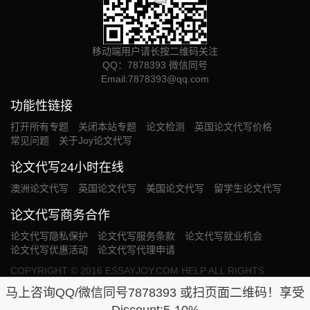
移动端用户请长按二维码关注
QQ：7878393 微信同号
Email:
7878393@qq.com
功能性链接
打开所有专题
关闭本站专题
论文检测
英国论文代写价格
常见问题
关于Joy论文代写
论文代写24小时在线
澳洲论文代写
英国论文代写
美国论文代写
留学生论文代写
论文代写商务合作
论文代写隐私保护
论文代写服务条款
论文代写就业机会
论文代写优惠活动
论文代写代理申请
COPYRIGHT © 2016 ESSAYJOY.COM HELP ALL RIGHTS
RESERVED. OUR SERVICE PROVIDED WILL BE USED SOLELY
马上咨询QQ/微信同号7878393 或扫页面二维码！享受
FOR THE PURPOSE OF RESEARCH.网站统计