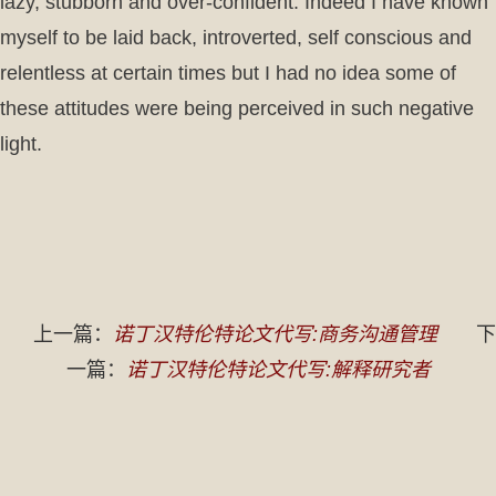
lazy, stubborn and over-confident. Indeed I have known
myself to be laid back, introverted, self conscious and
relentless at certain times but I had no idea some of
these attitudes were being perceived in such negative
light.
上一篇：
诺丁汉特伦特论文代写:商务沟通管理
下
一篇：
诺丁汉特伦特论文代写:解释研究者