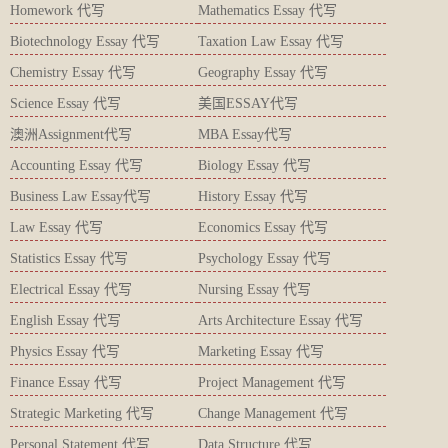
Homework 代写
Mathematics Essay 代写
Biotechnology Essay 代写
Taxation Law Essay 代写
Chemistry Essay 代写
Geography Essay 代写
Science Essay 代写
美国ESSAY代写
澳洲Assignment代写
MBA Essay代写
Accounting Essay 代写
Biology Essay 代写
Business Law Essay代写
History Essay 代写
Law Essay 代写
Economics Essay 代写
Statistics Essay 代写
Psychology Essay 代写
Electrical Essay 代写
Nursing Essay 代写
English Essay 代写
Arts Architecture Essay 代写
Physics Essay 代写
Marketing Essay 代写
Finance Essay 代写
Project Management 代写
Strategic Marketing 代写
Change Management 代写
Personal Statement 代写
Data Structure 代写