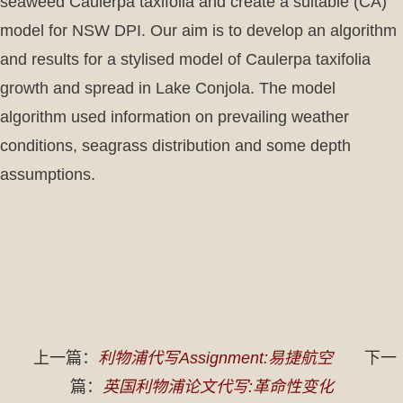
seaweed Caulerpa taxifolia and create a suitable (CA)
model for NSW DPI. Our aim is to develop an algorithm
and results for a stylised model of Caulerpa taxifolia
growth and spread in Lake Conjola. The model
algorithm used information on prevailing weather
conditions, seagrass distribution and some depth
assumptions.
上一篇：
利物浦代写Assignment:易捷航空
下一
篇：
英国利物浦论文代写:革命性变化