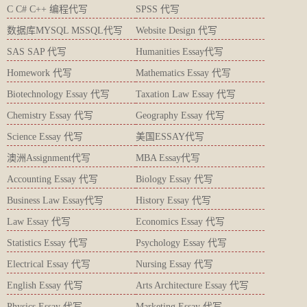
C C# C++ 编程代写
SPSS 代写
数据库MYSQL MSSQL代写
Website Design 代写
SAS SAP 代写
Humanities Essay代写
Homework 代写
Mathematics Essay 代写
Biotechnology Essay 代写
Taxation Law Essay 代写
Chemistry Essay 代写
Geography Essay 代写
Science Essay 代写
美国ESSAY代写
澳洲Assignment代写
MBA Essay代写
Accounting Essay 代写
Biology Essay 代写
Business Law Essay代写
History Essay 代写
Law Essay 代写
Economics Essay 代写
Statistics Essay 代写
Psychology Essay 代写
Electrical Essay 代写
Nursing Essay 代写
English Essay 代写
Arts Architecture Essay 代写
Physics Essay 代写
Marketing Essay 代写