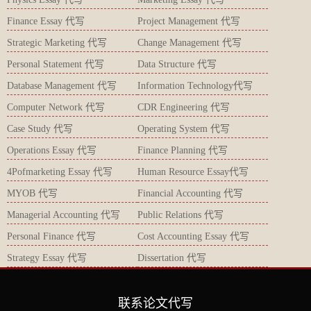
Finance Essay 代写
Project Management 代写
Strategic Marketing 代写
Change Management 代写
Personal Statement 代写
Data Structure 代写
Database Management 代写
Information Technology代写
Computer Network 代写
CDR Engineering 代写
Case Study 代写
Operating System 代写
Operations Essay 代写
Finance Planning 代写
4Pofmarketing Essay 代写
Human Resource Essay代写
MYOB 代写
Financial Accounting 代写
Managerial Accounting 代写
Public Relations 代写
Personal Finance 代写
Cost Accounting Essay 代写
Strategy Essay 代写
Dissertation 代写
联系论文代写