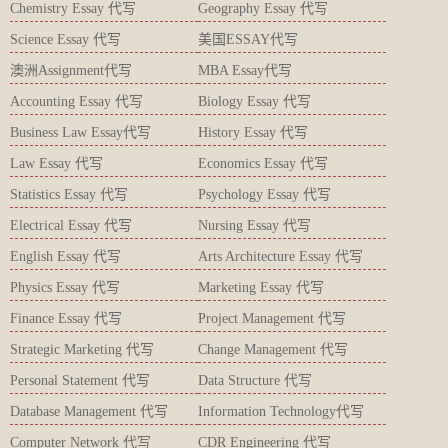
Chemistry Essay 代写
Geography Essay 代写
Science Essay 代写
美国ESSAY代写
澳洲Assignment代写
MBA Essay代写
Accounting Essay 代写
Biology Essay 代写
Business Law Essay代写
History Essay 代写
Law Essay 代写
Economics Essay 代写
Statistics Essay 代写
Psychology Essay 代写
Electrical Essay 代写
Nursing Essay 代写
English Essay 代写
Arts Architecture Essay 代写
Physics Essay 代写
Marketing Essay 代写
Finance Essay 代写
Project Management 代写
Strategic Marketing 代写
Change Management 代写
Personal Statement 代写
Data Structure 代写
Database Management 代写
Information Technology代写
Computer Network 代写
CDR Engineering 代写