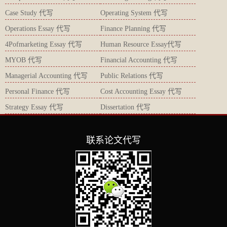
Case Study 代写
Operating System 代写
Operations Essay 代写
Finance Planning 代写
4Pofmarketing Essay 代写
Human Resource Essay代写
MYOB 代写
Financial Accounting 代写
Managerial Accounting 代写
Public Relations 代写
Personal Finance 代写
Cost Accounting Essay 代写
Strategy Essay 代写
Dissertation 代写
联系论文代写