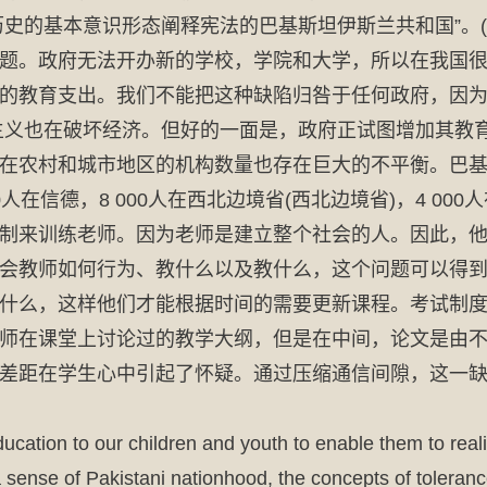
史的基本意识形态阐释宪法的巴基斯坦伊斯兰共和国”。(巴
题。政府无法开办新的学校，学院和大学，所以在我国
的教育支出。我们不能把这种缺陷归咎于任何政府，因
主义也在破坏经济。但好的一面是，政府正试图增加其教
在农村和城市地区的机构数量也存在巨大的不平衡。巴基斯
00人在信德，8 000人在西北边境省(西北边境省)，4 
制来训练老师。因为老师是建立整个社会的人。因此，
会教师如何行为、教什么以及教什么，这个问题可以得
什么，这样他们才能根据时间的需要更新课程。考试制度
师在课堂上讨论过的教学大纲，但是在中间，论文是由
差距在学生心中引起了怀疑。通过压缩通信间隙，这一
ation to our children and youth to enable them to realize
 sense of Pakistani nationhood, the concepts of tolerance