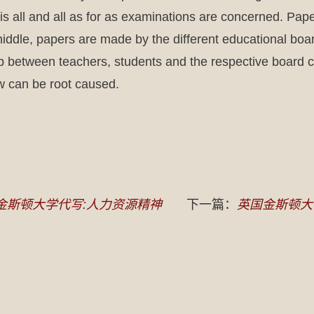
is all and all as for as examinations are concerned. Pap
middle, papers are made by the different educational boar
ap between teachers, students and the respective board 
w can be root caused.
金斯顿大学代写:人力资源精神
下一篇：
英国金斯顿大