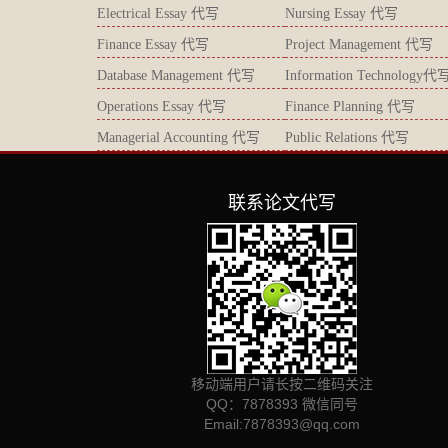
Electrical Essay 代写
Nursing Essay 代写
Finance Essay 代写
Project Management 代写
Database Management 代写
Information Technology代
Operations Essay 代写
Finance Planning 代写
Managerial Accounting 代写
Public Relations 代写
联系论文代写
移动端用户请长按二维码关注
QQ：7878393 微信同号
Email:
7878393@qq.com