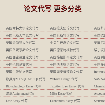
论文代写 更多分类
英国肯特大学论文代写
英国拉夫堡论文代写
英国萨
英国巴斯大学论文代写
英国莱斯特论文代写
英国德
英国金斯顿大学代写
中央兰开夏论文代写
英国厄
英国普茨茅斯论文代写
英国德蒙特福特代写
诺丁汉
英国西密德兰论文代写
英国格拉斯哥论文代写
英国利
英国伦敦论文代写
英国伯明翰论文代写
英国曼
英国牛津论文代写
英国南安普顿论文代写
Industr
数据库MYSQL MSSQL代写
Website Design 代写
SAS S
Biotechnology Essay 代写
Taxation Law Essay 代写
Chemis
澳洲Assignment代写
MBA Essay代写
Accoun
Law Essay 代写
Economics Essay 代写
Statist