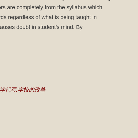
ers are completely from the syllabus which
ds regardless of what is being taught in
causes doubt in student's mind. By
学代写:学校的改善