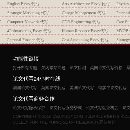
English Essay 代写
Arts Architecture Essay 代写
Physic
Strategic Marketing 代写
Change Management 代写
Persona
写
Computer Network 代写
CDR Engineering 代写
Case S
4Pofmarketing Essay 代写
Human Resource Essay代写
MYOB
Personal Finance 代写
Cost Accounting Essay 代写
Strate
功能性链接
打开所有专题
关闭本站专题
论文检测
英国论文代写价格
论文代写24小时在线
澳洲论文代写
英国论文代写
美国论文代写
留学生论文代写
论文代写商务合作
论文代写隐私保护
论文代写服务条款
论文代写就业机会
论
COPYRIGHT © 2016 ESSAYJOY.COM HELP ALL RIGHTS RES
SOLELY FOR THE PURPOSE OF RESEARCH.网站统计