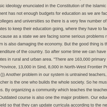
ic ideology enunciated in the Constitution of the Islamic
nt has not enough budgets for education as we are faci
lleges and universities so there is a very few number of
tutes to keep their education going, where they have to 
ecause as a state we are facing some serious problems
sm is also damaging the economy. But the good thing is th
xpenditure of the country. So after some time we can hav
utes in rural and urban area. "There are 163,000 primary
b Province, 13,000 in Sind, 8,000 in North-West Frontier
tif ()) Another problem in our system is untrained teach
her is the one who builds the whole society. So he must 
zens. By organizing a community which teaches the teach
 Outdated course is also one the major problem. Our edu
ield so that they can update curricula according to the n