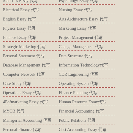
Statistics Essay 代写
Psychology Essay 代写
Electrical Essay 代写
Nursing Essay 代写
English Essay 代写
Arts Architecture Essay 代写
Physics Essay 代写
Marketing Essay 代写
Finance Essay 代写
Project Management 代写
Strategic Marketing 代写
Change Management 代写
Personal Statement 代写
Data Structure 代写
Database Management 代写
Information Technology代写
Computer Network 代写
CDR Engineering 代写
Case Study 代写
Operating System 代写
Operations Essay 代写
Finance Planning 代写
4Pofmarketing Essay 代写
Human Resource Essay代写
MYOB 代写
Financial Accounting 代写
Managerial Accounting 代写
Public Relations 代写
Personal Finance 代写
Cost Accounting Essay 代写