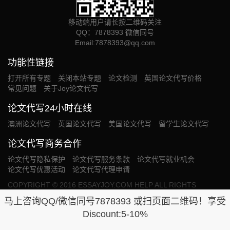
移动端用户请长按二维码关注
QQ：7878393 微信同号
Email:
7878393@qq.com
功能性链接
打开所有专题
关闭本站专题
论文检测
英国论文代写价格
常见问题
关于Joy论文代写
论文代写24小时在线
澳洲论文代写
英国论文代写
美国论文代写
留学生论文代写
论文代写商务合作
论文代写隐私保护
论文代写服务条款
论文代写就业机会
论文代写优惠活动
论文代写代理申请
COPYRIGHT © 2016 ESSAYJOY.COM HELP ALL RIGHTS
RESERVED. OUR SERVICE PROVIDED WILL BE USED SOLELY
马上咨询QQ/微信同号7878393 或扫页面二维码！享受
FOR THE PURPOSE OF RESEARCH.网站统计
Discount:5-10%