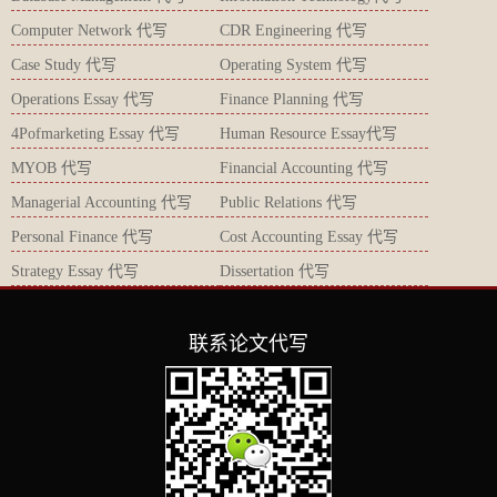
Computer Network 代写
CDR Engineering 代写
Case Study 代写
Operating System 代写
Operations Essay 代写
Finance Planning 代写
4Pofmarketing Essay 代写
Human Resource Essay代写
MYOB 代写
Financial Accounting 代写
Managerial Accounting 代写
Public Relations 代写
Personal Finance 代写
Cost Accounting Essay 代写
Strategy Essay 代写
Dissertation 代写
联系论文代写