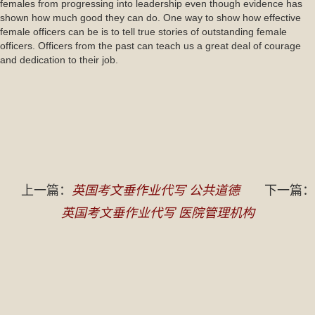
females from progressing into leadership even though evidence has
shown how much good they can do. One way to show how effective
female officers can be is to tell true stories of outstanding female
officers. Officers from the past can teach us a great deal of courage
and dedication to their job.
上一篇：
英国考文垂作业代写 公共道德
下一篇：
英国考文垂作业代写 医院管理机构