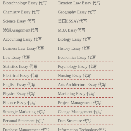
Biotechnology Essay 代写
Taxation Law Essay 代写
Chemistry Essay 代写
Geography Essay 代写
Science Essay 代写
美国ESSAY代写
澳洲Assignment代写
MBA Essay代写
Accounting Essay 代写
Biology Essay 代写
Business Law Essay代写
History Essay 代写
Law Essay 代写
Economics Essay 代写
Statistics Essay 代写
Psychology Essay 代写
Electrical Essay 代写
Nursing Essay 代写
English Essay 代写
Arts Architecture Essay 代写
Physics Essay 代写
Marketing Essay 代写
Finance Essay 代写
Project Management 代写
Strategic Marketing 代写
Change Management 代写
Personal Statement 代写
Data Structure 代写
Database Management 代写
Information Technology代写