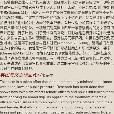
一名警察的法律和工作的人来说，象征主义的话题只是轻描淡写。许多男
性警官认为女性警官在身体上太弱，精神上太软，不适合执法部门提出的
要求(Gaines 111)。通常，一些男性警官觉得有必要保护女性警官不受危
险情况的伤害。当警官们在危险的情况下互不信任时，就会导致他们在保
护被托付给他们的公民方面的效率降低。晋升过程中的官样文章阻碍了女
性官员申请领导职位。一项研究对美国中西部一家警察机构的男女警官的
晋升愿望进行了比较。对于男性官员来说，其影响是在晋升过程中缺乏信
心。女性官员在工作中感到孤立，感觉被男同事怀疑，并因性别而受到区
别对待。这阻碍了女性参与晋升过程(Archbold 298-300)。警察部门有促
进多样化的要求。女性常常觉得她们只是被鼓励去升职以满足这一要求
(Gaines和Miller 111)。尽管有证据表明女性能做多少好事，但象征主义
阻碍了许多女性进入领导岗位。有一种方法可以证明女警官的工作效率，
那就是讲述杰出女警官的真实故事。过去的军官可以教会我们很多的勇气
和对工作的奉献精神。
英国考文垂作业代写
象征性
Tokenism is a token effort that demonstrates only minimal compliance
with rules, laws or public pressure. Research has been done that
shows how tokenism affects female officers and how it influences them
from applying for leadership. As applied to the treatment of female
officers tokenism refers to an opinion among some officers, both male
and female, that efforts to provide equal opportunity to females in
hiring and promotion are token gestures that create problems. Police