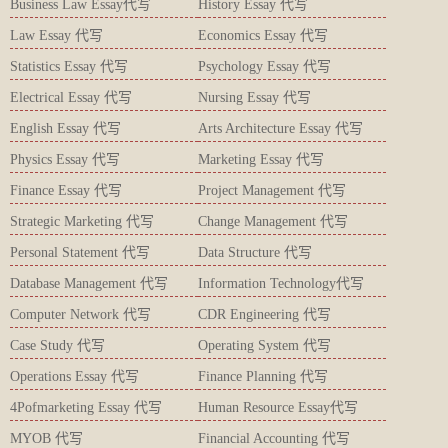
Business Law Essay代写
History Essay 代写
Law Essay 代写
Economics Essay 代写
Statistics Essay 代写
Psychology Essay 代写
Electrical Essay 代写
Nursing Essay 代写
English Essay 代写
Arts Architecture Essay 代写
Physics Essay 代写
Marketing Essay 代写
Finance Essay 代写
Project Management 代写
Strategic Marketing 代写
Change Management 代写
Personal Statement 代写
Data Structure 代写
Database Management 代写
Information Technology代写
Computer Network 代写
CDR Engineering 代写
Case Study 代写
Operating System 代写
Operations Essay 代写
Finance Planning 代写
4Pofmarketing Essay 代写
Human Resource Essay代写
MYOB 代写
Financial Accounting 代写