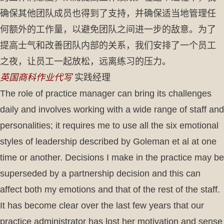
确保其他团队成员也得到了支持，并确保适当地管理任
何额外的工作量，以避免团队之间进一步的敌意。为了
提高士气和改善团队内部的关系，我们安排了一个员工
之夜，让员工一起放松，远离练习的压力。
英国商科作业代写
实践经理
The role of practice manager can bring its challenges
daily and involves working with a wide range of staff and
personalities; it requires me to use all the six emotional
styles of leadership described by Goleman et al at one
time or another. Decisions I make in the practice may be
superseded by a partnership decision and this can
affect both my emotions and that of the rest of the staff.
It has become clear over the last few years that our
practice administrator has lost her motivation and sense