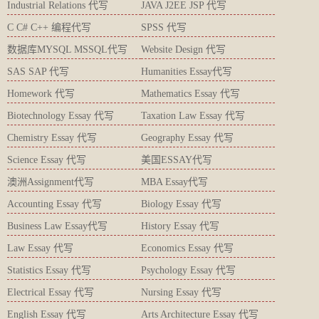
Industrial Relations 代写
JAVA J2EE JSP 代写
C C# C++ 编程代写
SPSS 代写
数据库MYSQL MSSQL代写
Website Design 代写
SAS SAP 代写
Humanities Essay代写
Homework 代写
Mathematics Essay 代写
Biotechnology Essay 代写
Taxation Law Essay 代写
Chemistry Essay 代写
Geography Essay 代写
Science Essay 代写
美国ESSAY代写
澳洲Assignment代写
MBA Essay代写
Accounting Essay 代写
Biology Essay 代写
Business Law Essay代写
History Essay 代写
Law Essay 代写
Economics Essay 代写
Statistics Essay 代写
Psychology Essay 代写
Electrical Essay 代写
Nursing Essay 代写
English Essay 代写
Arts Architecture Essay 代写