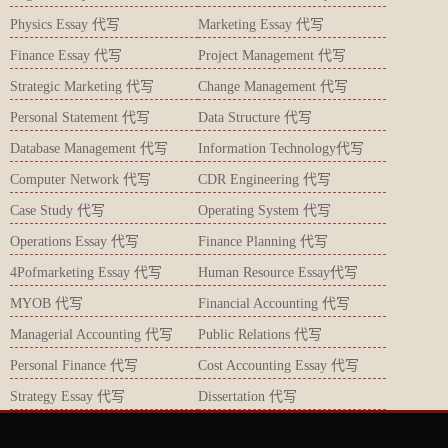
Physics Essay 代写
Marketing Essay 代写
Finance Essay 代写
Project Management 代写
Strategic Marketing 代写
Change Management 代写
Personal Statement 代写
Data Structure 代写
Database Management 代写
Information Technology代写
Computer Network 代写
CDR Engineering 代写
Case Study 代写
Operating System 代写
Operations Essay 代写
Finance Planning 代写
4Pofmarketing Essay 代写
Human Resource Essay代写
MYOB 代写
Financial Accounting 代写
Managerial Accounting 代写
Public Relations 代写
Personal Finance 代写
Cost Accounting Essay 代写
Strategy Essay 代写
Dissertation 代写