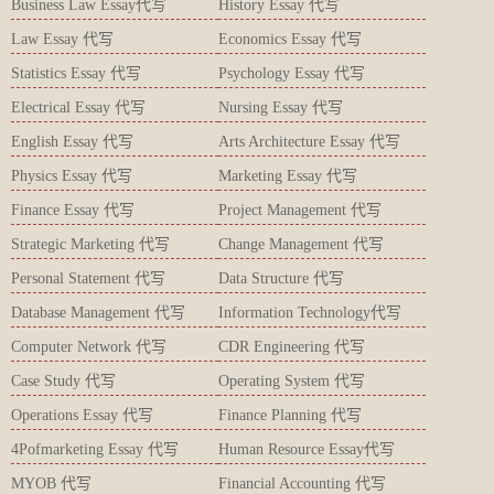
Business Law Essay代写
History Essay 代写
Law Essay 代写
Economics Essay 代写
Statistics Essay 代写
Psychology Essay 代写
Electrical Essay 代写
Nursing Essay 代写
English Essay 代写
Arts Architecture Essay 代写
Physics Essay 代写
Marketing Essay 代写
Finance Essay 代写
Project Management 代写
Strategic Marketing 代写
Change Management 代写
Personal Statement 代写
Data Structure 代写
Database Management 代写
Information Technology代写
Computer Network 代写
CDR Engineering 代写
Case Study 代写
Operating System 代写
Operations Essay 代写
Finance Planning 代写
4Pofmarketing Essay 代写
Human Resource Essay代写
MYOB 代写
Financial Accounting 代写