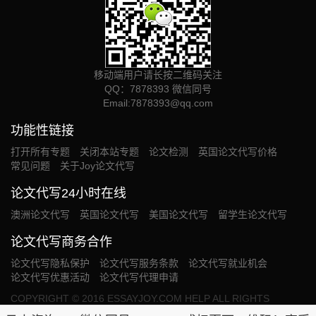
移动端用户请长按二维码关注
QQ：7878393 微信同号
Email:
7878393@qq.com
功能性链接
打开所有专题
关闭本站专题
论文检测
英国论文代写价格
常见问题
关于Joy论文代写
论文代写24小时在线
澳洲论文代写
英国论文代写
美国论文代写
留学生论文代写
论文代写商务合作
论文代写隐私保护
论文代写服务条款
论文代写就业机会
论文代写优惠活动
论文代写代理申请
COPYRIGHT © 2016 ESSAYJOY.COM HELP ALL RIGHTS
RESERVED. OUR SERVICE PROVIDED WILL BE USED SOLELY