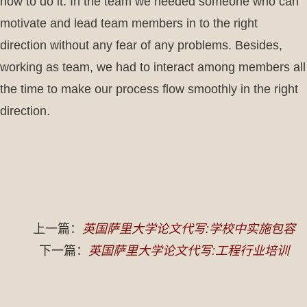
how to do it. In the team we needed someone who can
motivate and lead team members in to the right
direction without any fear of any problems. Besides,
working as team, we had to interact among members all
the time to make our process flow smoothly in the right
direction.
上一篇：
英国萨里大学论文代写:学校中实施包容
下一篇：
英国萨里大学论文代写:工程行业培训