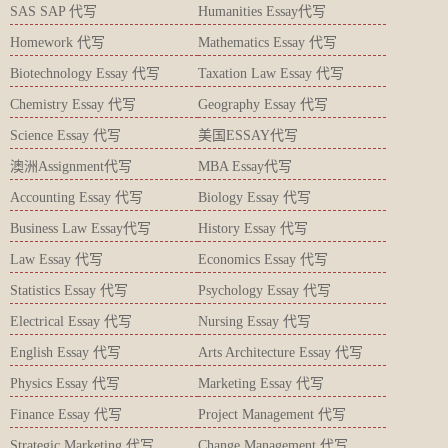
SAS SAP 代写
Humanities Essay代写
Homework 代写
Mathematics Essay 代写
Biotechnology Essay 代写
Taxation Law Essay 代写
Chemistry Essay 代写
Geography Essay 代写
Science Essay 代写
美国ESSAY代写
澳洲Assignment代写
MBA Essay代写
Accounting Essay 代写
Biology Essay 代写
Business Law Essay代写
History Essay 代写
Law Essay 代写
Economics Essay 代写
Statistics Essay 代写
Psychology Essay 代写
Electrical Essay 代写
Nursing Essay 代写
English Essay 代写
Arts Architecture Essay 代写
Physics Essay 代写
Marketing Essay 代写
Finance Essay 代写
Project Management 代写
Strategic Marketing 代写
Change Management 代写