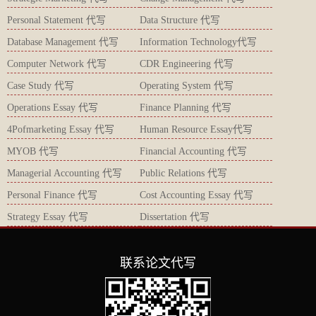
Personal Statement 代写
Data Structure 代写
Database Management 代写
Information Technology代写
Computer Network 代写
CDR Engineering 代写
Case Study 代写
Operating System 代写
Operations Essay 代写
Finance Planning 代写
4Pofmarketing Essay 代写
Human Resource Essay代写
MYOB 代写
Financial Accounting 代写
Managerial Accounting 代写
Public Relations 代写
Personal Finance 代写
Cost Accounting Essay 代写
Strategy Essay 代写
Dissertation 代写
联系论文代写