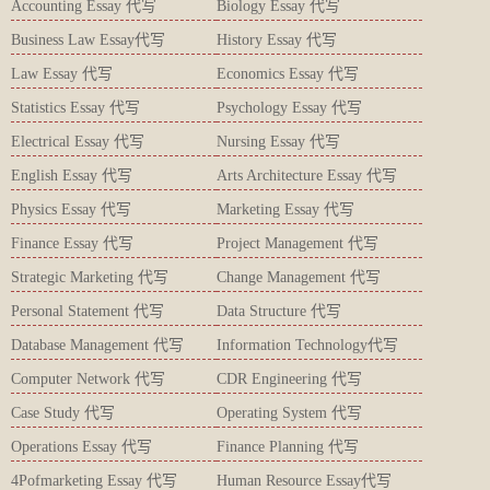
Accounting Essay 代写
Biology Essay 代写
Business Law Essay代写
History Essay 代写
Law Essay 代写
Economics Essay 代写
Statistics Essay 代写
Psychology Essay 代写
Electrical Essay 代写
Nursing Essay 代写
English Essay 代写
Arts Architecture Essay 代写
Physics Essay 代写
Marketing Essay 代写
Finance Essay 代写
Project Management 代写
Strategic Marketing 代写
Change Management 代写
Personal Statement 代写
Data Structure 代写
Database Management 代写
Information Technology代写
Computer Network 代写
CDR Engineering 代写
Case Study 代写
Operating System 代写
Operations Essay 代写
Finance Planning 代写
4Pofmarketing Essay 代写
Human Resource Essay代写