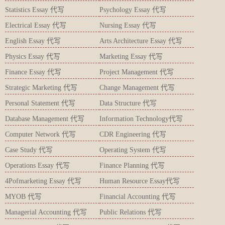
Statistics Essay 代写
Psychology Essay 代写
Electrical Essay 代写
Nursing Essay 代写
English Essay 代写
Arts Architecture Essay 代写
Physics Essay 代写
Marketing Essay 代写
Finance Essay 代写
Project Management 代写
Strategic Marketing 代写
Change Management 代写
Personal Statement 代写
Data Structure 代写
Database Management 代写
Information Technology代写
Computer Network 代写
CDR Engineering 代写
Case Study 代写
Operating System 代写
Operations Essay 代写
Finance Planning 代写
4Pofmarketing Essay 代写
Human Resource Essay代写
MYOB 代写
Financial Accounting 代写
Managerial Accounting 代写
Public Relations 代写