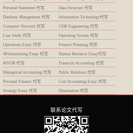
Personal Statement 代写
Data Structure 代写
Database Management 代写
Information Technology代写
Computer Network 代写
CDR Engineering 代写
Case Study 代写
Operating System 代写
Operations Essay 代写
Finance Planning 代写
4Pofmarketing Essay 代写
Human Resource Essay代写
MYOB 代写
Financial Accounting 代写
Managerial Accounting 代写
Public Relations 代写
Personal Finance 代写
Cost Accounting Essay 代写
Strategy Essay 代写
Dissertation 代写
联系论文代写