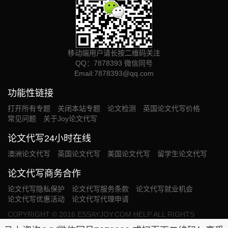
移动端用户请长按二维码关注
QQ：7878393 微信同号
Email:
7878393@qq.com
功能性链接
打开所有专题
关闭本站专题
论文检测
英国论文代写价格
常见问题
关于Joy论文代写
论文代写24小时在线
澳洲论文代写
英国论文代写
美国论文代写
留学生论文代写
论文代写商务合作
论文代写隐私保护
论文代写服务条款
论文代写就业机会
论文代写优惠活动
论文代写代理申请
COPYRIGHT © 2016 ESSAYJOY.COM HELP ALL RIGHTS
RESERVED. OUR SERVICE PROVIDED WILL BE USED SOLELY