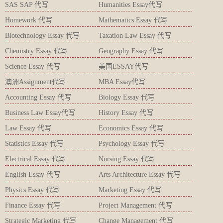
SAS SAP 代写
Humanities Essay代写
Homework 代写
Mathematics Essay 代写
Biotechnology Essay 代写
Taxation Law Essay 代写
Chemistry Essay 代写
Geography Essay 代写
Science Essay 代写
美国ESSAY代写
澳洲Assignment代写
MBA Essay代写
Accounting Essay 代写
Biology Essay 代写
Business Law Essay代写
History Essay 代写
Law Essay 代写
Economics Essay 代写
Statistics Essay 代写
Psychology Essay 代写
Electrical Essay 代写
Nursing Essay 代写
English Essay 代写
Arts Architecture Essay 代写
Physics Essay 代写
Marketing Essay 代写
Finance Essay 代写
Project Management 代写
Strategic Marketing 代写
Change Management 代写