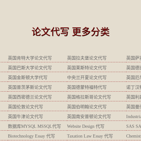
论文代写 更多分类
英国肯特大学论文代写
英国拉夫堡论文代写
英国萨
英国巴斯大学论文代写
英国莱斯特论文代写
英国德
英国金斯顿大学代写
中央兰开夏论文代写
英国厄
英国普茨茅斯论文代写
英国德蒙特福特代写
诺丁汉
英国西密德兰论文代写
英国格拉斯哥论文代写
英国利
英国伦敦论文代写
英国伯明翰论文代写
英国曼
英国牛津论文代写
英国南安普顿论文代写
Industr
数据库MYSQL MSSQL代写
Website Design 代写
SAS S
Biotechnology Essay 代写
Taxation Law Essay 代写
Chemis