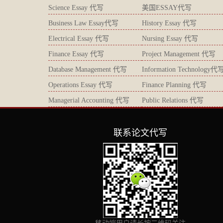
Science Essay 代写
美国ESSAY代写
Business Law Essay代写
History Essay 代写
Electrical Essay 代写
Nursing Essay 代写
Finance Essay 代写
Project Management 代写
Database Management 代写
Information Technology代
Operations Essay 代写
Finance Planning 代写
Managerial Accounting 代写
Public Relations 代写
联系论文代写
移动端用户请长按二维码关注