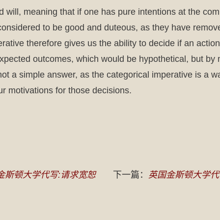
 will, meaning that if one has pure intentions at the co
 be considered to be good and duteous, as they have remov
tive therefore gives us the ability to decide if an action 
xpected outcomes, which would be hypothetical, but by m
not a simple answer, as the categorical imperative is a w
motivations for those decisions.
金斯顿大学代写:请求宽恕
下一篇：
英国金斯顿大学代