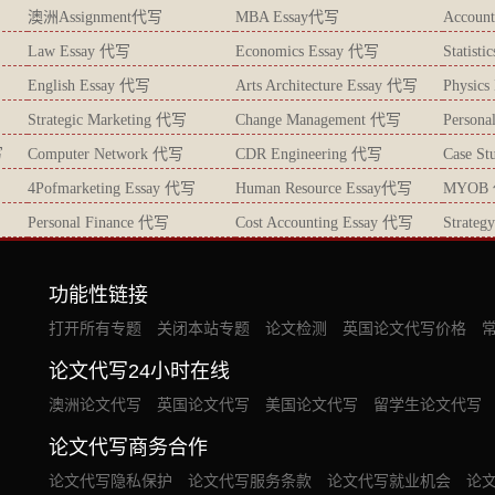
澳洲Assignment代写
MBA Essay代写
Accoun
Law Essay 代写
Economics Essay 代写
Statist
English Essay 代写
Arts Architecture Essay 代写
Physic
Strategic Marketing 代写
Change Management 代写
Persona
写
Computer Network 代写
CDR Engineering 代写
Case S
4Pofmarketing Essay 代写
Human Resource Essay代写
MYOB
Personal Finance 代写
Cost Accounting Essay 代写
Strate
功能性链接
打开所有专题
关闭本站专题
论文检测
英国论文代写价格
论文代写24小时在线
澳洲论文代写
英国论文代写
美国论文代写
留学生论文代写
论文代写商务合作
论文代写隐私保护
论文代写服务条款
论文代写就业机会
论