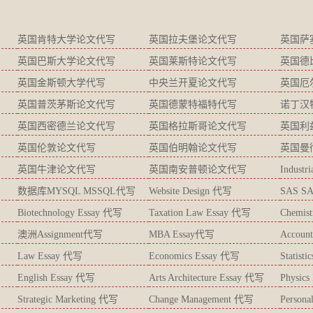
英国肯特大学论文代写
英国拉夫堡论文代写
英国萨
英国巴斯大学论文代写
英国莱斯特论文代写
英国德
英国金斯顿大学代写
中央兰开夏论文代写
英国厄
英国普茨茅斯论文代写
英国德蒙特福特代写
诺丁汉
英国西密德兰论文代写
英国格拉斯哥论文代写
英国利
英国伦敦论文代写
英国伯明翰论文代写
英国曼
英国牛津论文代写
英国南安普顿论文代写
Industr
数据库MYSQL MSSQL代写
Website Design 代写
SAS S
Biotechnology Essay 代写
Taxation Law Essay 代写
Chemis
澳洲Assignment代写
MBA Essay代写
Accoun
Law Essay 代写
Economics Essay 代写
Statist
English Essay 代写
Arts Architecture Essay 代写
Physic
Strategic Marketing 代写
Change Management 代写
Persona