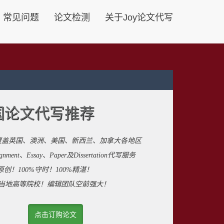
常见问题
论文检测
关于Joy论文代写
国论文代写推荐
覆盖英国、澳洲、美国、新西兰、加拿大各地区
ent、Essay、Paper及Dissertation代写服务
原创！100%守时！100%精湛！
来自当地高等院校！编辑团队空前强大！
点击订购论文