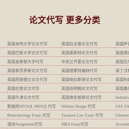
论文代写 更多分类
英国肯特大学论文代写
英国拉夫堡论文代写
英国萨
英国巴斯大学论文代写
英国莱斯特论文代写
英国德
英国金斯顿大学代写
中央兰开夏论文代写
英国厄
英国普茨茅斯论文代写
英国德蒙特福特代写
诺丁汉
英国西密德兰论文代写
英国格拉斯哥论文代写
英国利
英国伦敦论文代写
英国伯明翰论文代写
英国曼
英国牛津论文代写
英国南安普顿论文代写
Industr
数据库MYSQL MSSQL代写
Website Design 代写
SAS S
Biotechnology Essay 代写
Taxation Law Essay 代写
Chemis
澳洲Assignment代写
MBA Essay代写
Accoun