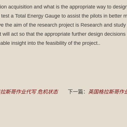
tion acquisition and what is the appropriate way to desi
 test a Total Energy Gauge to assist the pilots in better 
ieve the aim of the research project is Research and st
ot will act so that the appropriate further design decisio
ble insight into the feasibility of the project..
拉斯哥作业代写 危机状态
下一篇：
英国格拉斯哥作