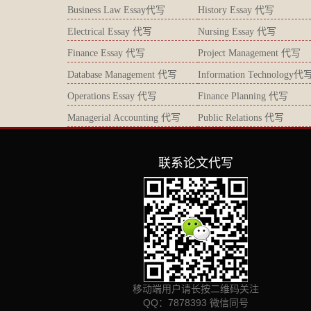
Business Law Essay代写
History Essay 代写
Electrical Essay 代写
Nursing Essay 代写
Finance Essay 代写
Project Management 代写
Database Management 代写
Information Technology代
Operations Essay 代写
Finance Planning 代写
Managerial Accounting 代写
Public Relations 代写
联系论文代写
移动端用户请长按二维码关注
QQ：7878393 微信同号