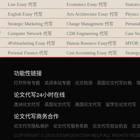
Law Essay 代写
Economics Essay 代写
Statist
English Essay 代写
Arts Architecture Essay 代写
Physic
Strategic Marketing 代写
Change Management 代写
Persona
写
Computer Network 代写
CDR Engineering 代写
Case S
4Pofmarketing Essay 代写
Human Resource Essay代写
MYOB
Personal Finance 代写
Cost Accounting Essay 代写
Strate
功能性链接
打开所有专题
关闭本站专题
论文检测
英国论文代写价格
论文代写24小时在线
澳洲论文代写
英国论文代写
美国论文代写
留学生论文代写
论文代写商务合作
论文代写隐私保护
论文代写服务条款
论文代写就业机会
论
COPYRIGHT © 2016 ESSAYJOY.COM HELP ALL RIGHTS RES