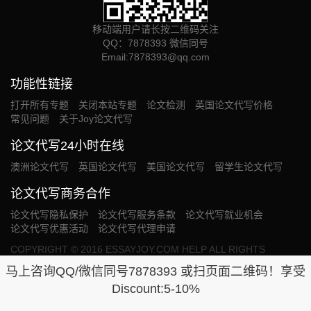
移动端用户请长按二维码关注
QQ：7878393 微信同号
Email:
7878393@qq.com
功能性链接
打开所有专题
关闭本站专题
论文检测
英国论文代写价格
常见问题
关于Joy论文代写
论文代写24小时在线
澳洲论文代写
英国论文代写
美国论文代写
留学生论文代写
论文代写商务合作
论文代写隐私保护
论文代写服务条款
论文代写就业机会
论文代写优惠活动
论文代写代理申请
COPYRIGHT © 2016 ESSAYJOY.COM HELP ALL RIGHTS
RESERVED. OUR SERVICE PROVIDED WILL BE USED SOLELY
马上咨询QQ/微信同号7878393 或扫页面二维码！享受
FOR THE PURPOSE OF RESEARCH.网站统计
Discount:5-10%