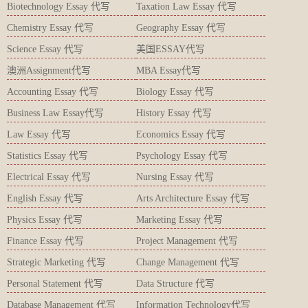
Biotechnology Essay 代写
Taxation Law Essay 代写
Chemistry Essay 代写
Geography Essay 代写
Science Essay 代写
美国ESSAY代写
澳洲Assignment代写
MBA Essay代写
Accounting Essay 代写
Biology Essay 代写
Business Law Essay代写
History Essay 代写
Law Essay 代写
Economics Essay 代写
Statistics Essay 代写
Psychology Essay 代写
Electrical Essay 代写
Nursing Essay 代写
English Essay 代写
Arts Architecture Essay 代写
Physics Essay 代写
Marketing Essay 代写
Finance Essay 代写
Project Management 代写
Strategic Marketing 代写
Change Management 代写
Personal Statement 代写
Data Structure 代写
Database Management 代写
Information Technology代写