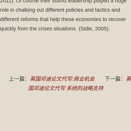
2011). Of course their sound leadership played a huge
role in chalking out different policies and tactics and
different reforms that help these economies to recover
quickly from the crises situations (Sidle, 2005).
上一篇：
英国邓迪论文代写:商业机会
下一篇：
英
国邓迪论文代写:系统的战略支持