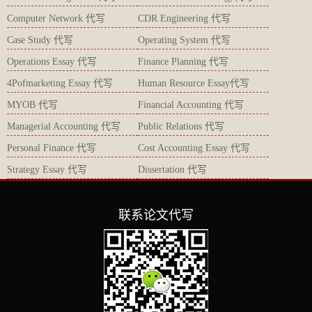
Computer Network 代写
CDR Engineering 代写
Case Study 代写
Operating System 代写
Operations Essay 代写
Finance Planning 代写
4Pofmarketing Essay 代写
Human Resource Essay代写
MYOB 代写
Financial Accounting 代写
Managerial Accounting 代写
Public Relations 代写
Personal Finance 代写
Cost Accounting Essay 代写
Strategy Essay 代写
Dissertation 代写
联系论文代写