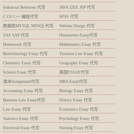
Industrial Relations 代写
JAVA J2EE JSP 代写
C C# C++ 编程代写
SPSS 代写
数据库MYSQL MSSQL代写
Website Design 代写
SAS SAP 代写
Humanities Essay代写
Homework 代写
Mathematics Essay 代写
Biotechnology Essay 代写
Taxation Law Essay 代写
Chemistry Essay 代写
Geography Essay 代写
Science Essay 代写
美国ESSAY代写
澳洲Assignment代写
MBA Essay代写
Accounting Essay 代写
Biology Essay 代写
Business Law Essay代写
History Essay 代写
Law Essay 代写
Economics Essay 代写
Statistics Essay 代写
Psychology Essay 代写
Electrical Essay 代写
Nursing Essay 代写