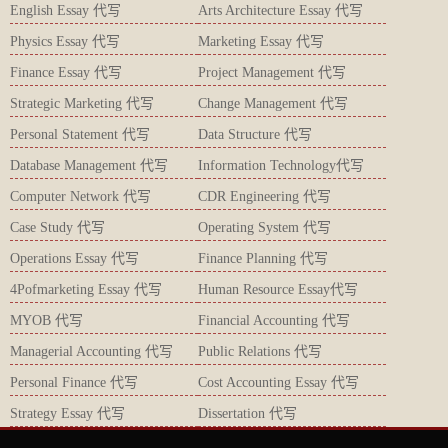
English Essay 代写
Arts Architecture Essay 代写
Physics Essay 代写
Marketing Essay 代写
Finance Essay 代写
Project Management 代写
Strategic Marketing 代写
Change Management 代写
Personal Statement 代写
Data Structure 代写
Database Management 代写
Information Technology代写
Computer Network 代写
CDR Engineering 代写
Case Study 代写
Operating System 代写
Operations Essay 代写
Finance Planning 代写
4Pofmarketing Essay 代写
Human Resource Essay代写
MYOB 代写
Financial Accounting 代写
Managerial Accounting 代写
Public Relations 代写
Personal Finance 代写
Cost Accounting Essay 代写
Strategy Essay 代写
Dissertation 代写