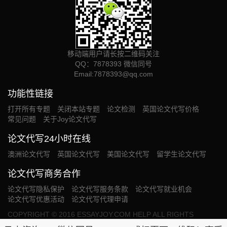
移动端用户请长按二维码关注
QQ：7878393 微信同号
Email:
7878393@qq.com
功能性链接
打开所有专题
关闭本站专题
论文检测
英国论文代写价格
常见问题
关于Joy论文代写
论文代写24小时在线
澳洲论文代写
英国论文代写
美国论文代写
留学生论文代写
论文代写商务合作
论文代写隐私保护
论文代写服务条款
论文代写就业机会
论文代写优惠活动
论文代写代理申请
COPYRIGHT © 2016 ESSAYJOY.COM HELP ALL RIGHTS
RESERVED. OUR SERVICE PROVIDED WILL BE USED SOLELY