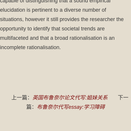
capable of distinguishing that a sound empirical
elucidation is pertinent to a diverse number of
situations, however it still provides the researcher the
opportunity to identify that societal trends are
multifaceted and that a broad rationalisation is an
incomplete rationalisation.
上一篇：
英国布鲁奈尔论文代写:姐妹关系
下一
篇：
布鲁奈尔代写essay:学习障碍