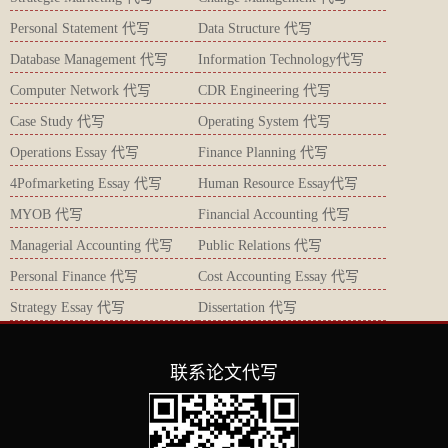
Personal Statement 代写
Data Structure 代写
Database Management 代写
Information Technology代写
Computer Network 代写
CDR Engineering 代写
Case Study 代写
Operating System 代写
Operations Essay 代写
Finance Planning 代写
4Pofmarketing Essay 代写
Human Resource Essay代写
MYOB 代写
Financial Accounting 代写
Managerial Accounting 代写
Public Relations 代写
Personal Finance 代写
Cost Accounting Essay 代写
Strategy Essay 代写
Dissertation 代写
联系论文代写