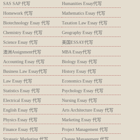
SAS SAP 代写
Humanities Essay代写
Homework 代写
Mathematics Essay 代写
Biotechnology Essay 代写
Taxation Law Essay 代写
Chemistry Essay 代写
Geography Essay 代写
Science Essay 代写
美国ESSAY代写
澳洲Assignment代写
MBA Essay代写
Accounting Essay 代写
Biology Essay 代写
Business Law Essay代写
History Essay 代写
Law Essay 代写
Economics Essay 代写
Statistics Essay 代写
Psychology Essay 代写
Electrical Essay 代写
Nursing Essay 代写
English Essay 代写
Arts Architecture Essay 代写
Physics Essay 代写
Marketing Essay 代写
Finance Essay 代写
Project Management 代写
Strategic Marketing 代写
Change Management 代写