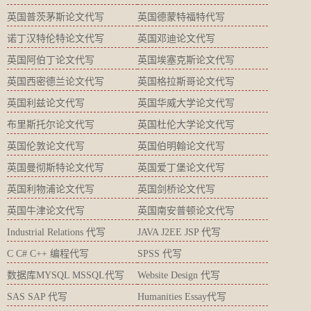
英国普茨茅斯论文代写
英国德蒙特福特代写
诺丁汉特伦特论文代写
英国邓迪论文代写
英国阿伯丁论文代写
英国埃塞克斯论文代写
英国西密德兰论文代写
英国格拉斯哥论文代写
英国利兹论文代写
英国华威大学论文代写
布里斯托尔论文代写
英国杜伦大学论文代写
英国伦敦论文代写
英国伯明翰论文代写
英国曼彻斯特论文代写
英国爱丁堡论文代写
英国利物浦论文代写
英国剑桥论文代写
英国牛津论文代写
英国南安普顿论文代写
Industrial Relations 代写
JAVA J2EE JSP 代写
C C# C++ 编程代写
SPSS 代写
数据库MYSQL MSSQL代写
Website Design 代写
SAS SAP 代写
Humanities Essay代写