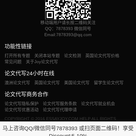
移动端用户请长按二维码关注
QQ：7878393 微信同号
Email:
7878393@qq.com
功能性链接
打开所有专题
关闭本站专题
论文检测
英国论文代写价格
常见问题
关于Joy论文代写
论文代写24小时在线
澳洲论文代写
英国论文代写
美国论文代写
留学生论文代写
论文代写商务合作
论文代写隐私保护
论文代写服务条款
论文代写就业机会
论文代写优惠活动
论文代写代理申请
COPYRIGHT © 2016 ESSAYJOY.COM HELP ALL RIGHTS
RESERVED. OUR SERVICE PROVIDED WILL BE USED SOLELY
马上咨询QQ/微信同号7878393 或扫页面二维码！享受
FOR THE PURPOSE OF RESEARCH.网站统计