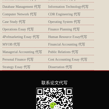
Database Management 代写
Information Technology代写
Computer Network 代写
CDR Engineering 代写
Case Study 代写
Operating System 代写
Operations Essay 代写
Finance Planning 代写
4Pofmarketing Essay 代写
Human Resource Essay代写
MYOB 代写
Financial Accounting 代写
Managerial Accounting 代写
Public Relations 代写
Personal Finance 代写
Cost Accounting Essay 代写
Strategy Essay 代写
Dissertation 代写
联系论文代写