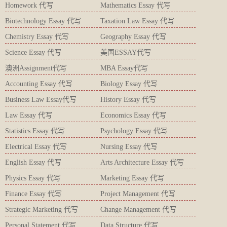
Homework 代写
Mathematics Essay 代写
Biotechnology Essay 代写
Taxation Law Essay 代写
Chemistry Essay 代写
Geography Essay 代写
Science Essay 代写
美国ESSAY代写
澳洲Assignment代写
MBA Essay代写
Accounting Essay 代写
Biology Essay 代写
Business Law Essay代写
History Essay 代写
Law Essay 代写
Economics Essay 代写
Statistics Essay 代写
Psychology Essay 代写
Electrical Essay 代写
Nursing Essay 代写
English Essay 代写
Arts Architecture Essay 代写
Physics Essay 代写
Marketing Essay 代写
Finance Essay 代写
Project Management 代写
Strategic Marketing 代写
Change Management 代写
Personal Statement 代写
Data Structure 代写