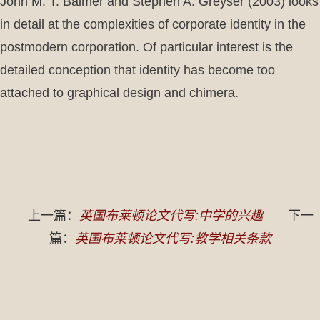
John M. T. Balmer and Stephen A. Greyser (2003) looks
in detail at the complexities of corporate identity in the
postmodern corporation. Of particular interest is the
detailed conception that identity has become too
attached to graphical design and chimera.
上一篇：
英国布莱顿论文代写:中学的兴趣
下一
篇：
英国布莱顿论文代写:教学相关条款